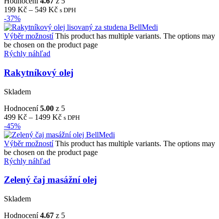
Hodnocení
4.67
z 5
199
Kč
–
549
Kč
s DPH
-37%
Výběr možností
This product has multiple variants. The options may
be chosen on the product page
Rýchly náhľad
Rakytníkový olej
Skladem
Hodnocení
5.00
z 5
499
Kč
–
1499
Kč
s DPH
-45%
Výběr možností
This product has multiple variants. The options may
be chosen on the product page
Rýchly náhľad
Zelený čaj masážní olej
Skladem
Hodnocení
4.67
z 5