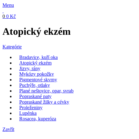
Menu
0
0
Kč
Atopický ekzém
Kategórie
Bradavice, kuří oka
Atopický ekzém
Jizvy, rány
Mykózy pokožky
Pigmentové skvrny
Puchýře, otlaky
Plané neštovice, opar, svrab
Popraskané paty
Popraskané žilky a cévky
Proleženiny
Lupénka
Rosacea, kuperóza
Zavřít