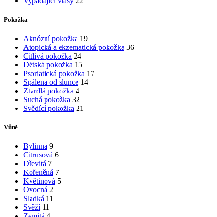
Vypadající vlasy
22
Pokožka
Aknózní pokožka
19
Atopická a ekzematická pokožka
36
Citlivá pokožka
24
Dětská pokožka
15
Psoriatická pokožka
17
Spálená od slunce
14
Ztvrdlá pokožka
4
Suchá pokožka
32
Svědící pokožka
21
Vůně
Bylinná
9
Citrusová
6
Dřevitá
7
Kořeněná
7
Květinová
5
Ovocná
2
Sladká
11
Svěží
11
Zemitá
4