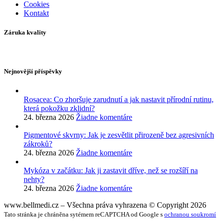
Cookies
Kontakt
Záruka kvality
Nejnovější příspěvky
Rosacea: Co zhoršuje zarudnutí a jak nastavit přírodní rutinu,
která pokožku zklidní?
24. března 2026
Žiadne komentáre
Pigmentové skvrny: Jak je zesvětlit přirozeně bez agresivních
zákroků?
24. března 2026
Žiadne komentáre
Mykóza v začátku: Jak ji zastavit dříve, než se rozšíří na
nehty?
24. března 2026
Žiadne komentáre
www.bellmedi.cz – Všechna práva vyhrazena © Copyright 2026
Tato stránka je chráněna sytémem reCAPTCHA od Google s
ochranou soukromí