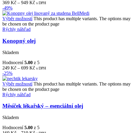
369
Kč
–
949
Kč
s DPH
-49%
Výběr možností
This product has multiple variants. The options may
be chosen on the product page
Rýchly náhľad
Konopný olej
Skladem
Hodnocení
5.00
z 5
249
Kč
–
699
Kč
s DPH
-25%
Výběr možností
This product has multiple variants. The options may
be chosen on the product page
Rýchly náhľad
Měsíček lékařský – esenciální olej
Skladem
Hodnocení
5.00
z 5
169
Kč
–
719
Kč