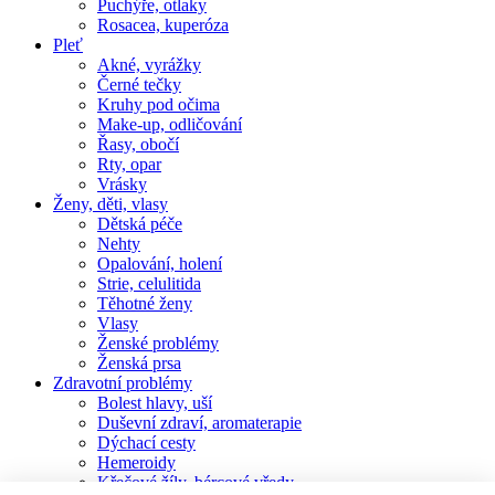
Puchýře, otlaky
Rosacea, kuperóza
Pleť
Akné, vyrážky
Černé tečky
Kruhy pod očima
Make-up, odličování
Řasy, obočí
Rty, opar
Vrásky
Ženy, děti, vlasy
Dětská péče
Nehty
Opalování, holení
Strie, celulitida
Těhotné ženy
Vlasy
Ženské problémy
Ženská prsa
Zdravotní problémy
Bolest hlavy, uší
Duševní zdraví, aromaterapie
Dýchací cesty
Hemeroidy
Křečové žíly, bércové vředy