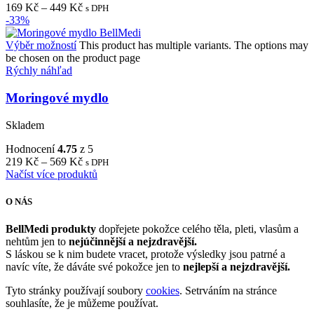
169
Kč
–
449
Kč
s DPH
-33%
Výběr možností
This product has multiple variants. The options may
be chosen on the product page
Rýchly náhľad
Moringové mydlo
Skladem
Hodnocení
4.75
z 5
219
Kč
–
569
Kč
s DPH
Načíst více produktů
O NÁS
BellMedi produkty
dopřejete pokožce celého těla, pleti, vlasům a
nehtům jen to
nejúčinnější a nejzdravější.
S láskou se k nim budete vracet, protože výsledky jsou patrné a
navíc víte, že dáváte své pokožce jen to
nejlepší a nejzdravější.
Tyto stránky používají soubory
cookies
. Setrváním na stránce
souhlasíte, že je můžeme používat.