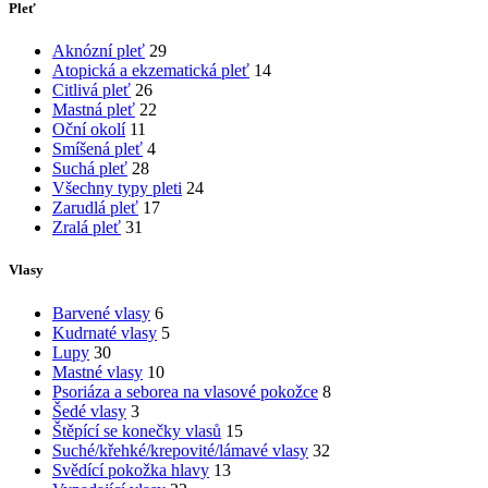
Pleť
Aknózní pleť
29
Atopická a ekzematická pleť
14
Citlivá pleť
26
Mastná pleť
22
Oční okolí
11
Smíšená pleť
4
Suchá pleť
28
Všechny typy pleti
24
Zarudlá pleť
17
Zralá pleť
31
Vlasy
Barvené vlasy
6
Kudrnaté vlasy
5
Lupy
30
Mastné vlasy
10
Psoriáza a seborea na vlasové pokožce
8
Šedé vlasy
3
Štěpící se konečky vlasů
15
Suché/křehké/krepovité/lámavé vlasy
32
Svědící pokožka hlavy
13