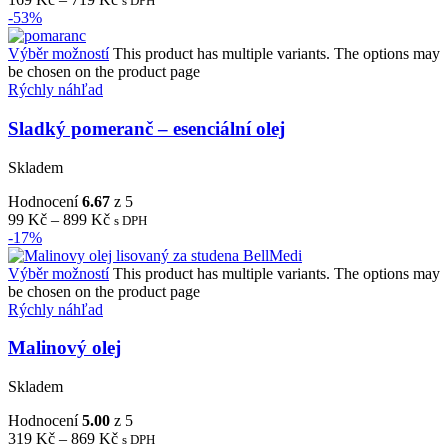
s DPH
-53%
Výběr možností
This product has multiple variants. The options may
be chosen on the product page
Rýchly náhľad
Sladký pomeranč – esenciální olej
Skladem
Hodnocení
6.67
z 5
99
Kč
–
899
Kč
s DPH
-17%
Výběr možností
This product has multiple variants. The options may
be chosen on the product page
Rýchly náhľad
Malinový olej
Skladem
Hodnocení
5.00
z 5
319
Kč
–
869
Kč
s DPH