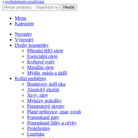
a
podmínkami používání
Hledat
Menu
Kategórie
Novinky
Výprodej
Druhy kosmetiky
Přírodní BIO oleje
Esenciální oleje
Květové vody
Masážní oleje
Mýdla, másla a další
Kožní problémy
Bradavice, kuří oka
Atopický ekzém
Jizvy, rány
Mykózy pokožky
Pigmentové skvrny
Plané neštovice, opar, svrab
Popraskané paty
Popraskané žilky a cévky
Proleženiny
Lupénka