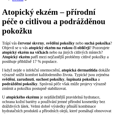
Atopický ekzém – přírodní
péče o citlivou a podrážděnou
pokožku
Trápí vás
červené skvrny
,
svědění pokožky
nebo
suchá pokožka
?
Objevil se u vás
atopický ekzém na rukou či obličeji
? Pozorujete
atopický ekzém na víčkách
nebo na jiných citlivých místech?
Atopický ekzém
patří mezi nejčastější problémy citlivé pokožky a
postihuje přibližně 17 % populace.
I když nejde o infekční onemocnění,
atopická dermatitida
dokáže
výrazně snížit komfort každodenního života. Typické jsou zejména
svědění
,
zarudnutí
,
suchost pokožky
,
šupinatá pokožka
a
podráždění pokožky
. Správná péče však může projevy výrazně
zmírnit a pokožku postupně stabilizovat.
U
atopického ekzému
je nejdůležitější pravidelná hydratace,
ochrana kožní bariéry a používání jemné přírodní kosmetiky bez
dráždivých látek. Velmi dobré výsledky přináší kombinace
hydratačních produktů a přírodních olejů, které pomáhají obnovovat