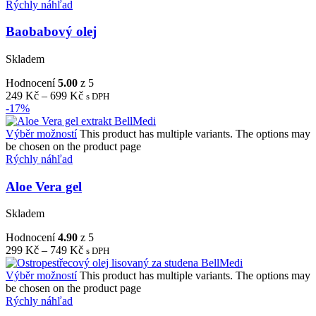
Rýchly náhľad
Baobabový olej
Skladem
Hodnocení
5.00
z 5
249
Kč
–
699
Kč
s DPH
-17%
Výběr možností
This product has multiple variants. The options may
be chosen on the product page
Rýchly náhľad
Aloe Vera gel
Skladem
Hodnocení
4.90
z 5
299
Kč
–
749
Kč
s DPH
Výběr možností
This product has multiple variants. The options may
be chosen on the product page
Rýchly náhľad