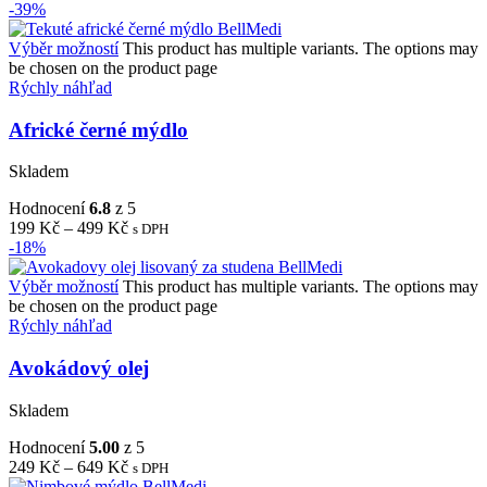
-39%
Výběr možností
This product has multiple variants. The options may
be chosen on the product page
Rýchly náhľad
Africké černé mýdlo
Skladem
Hodnocení
6.8
z 5
199
Kč
–
499
Kč
s DPH
-18%
Výběr možností
This product has multiple variants. The options may
be chosen on the product page
Rýchly náhľad
Avokádový olej
Skladem
Hodnocení
5.00
z 5
249
Kč
–
649
Kč
s DPH