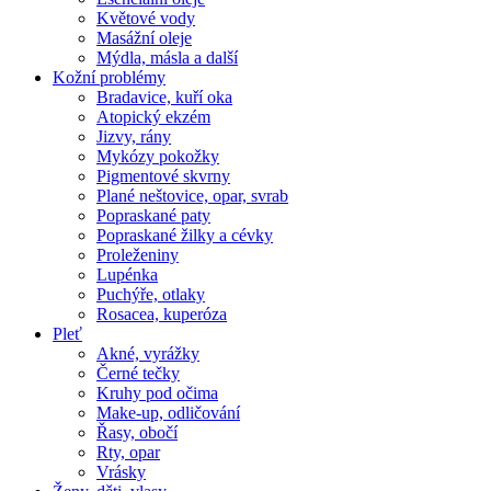
Květové vody
Masážní oleje
Mýdla, másla a další
Kožní problémy
Bradavice, kuří oka
Atopický ekzém
Jizvy, rány
Mykózy pokožky
Pigmentové skvrny
Plané neštovice, opar, svrab
Popraskané paty
Popraskané žilky a cévky
Proleženiny
Lupénka
Puchýře, otlaky
Rosacea, kuperóza
Pleť
Akné, vyrážky
Černé tečky
Kruhy pod očima
Make-up, odličování
Řasy, obočí
Rty, opar
Vrásky