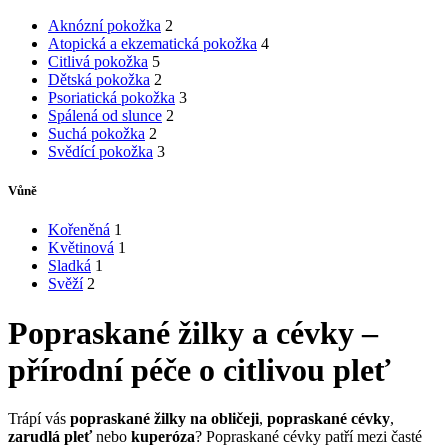
Aknózní pokožka
2
Atopická a ekzematická pokožka
4
Citlivá pokožka
5
Dětská pokožka
2
Psoriatická pokožka
3
Spálená od slunce
2
Suchá pokožka
2
Svědící pokožka
3
Vůně
Kořeněná
1
Květinová
1
Sladká
1
Svěží
2
Popraskané žilky a cévky –
přírodní péče o citlivou pleť
Trápí vás
popraskané žilky na obličeji
,
popraskané cévky
,
zarudlá pleť
nebo
kuperóza
? Popraskané cévky patří mezi časté