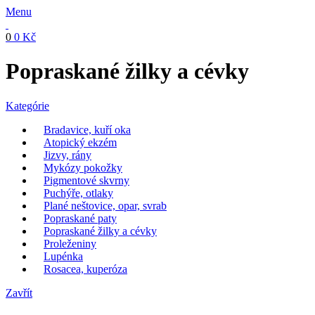
Menu
0
0
Kč
Popraskané žilky a cévky
Kategórie
Bradavice, kuří oka
Atopický ekzém
Jizvy, rány
Mykózy pokožky
Pigmentové skvrny
Puchýře, otlaky
Plané neštovice, opar, svrab
Popraskané paty
Popraskané žilky a cévky
Proleženiny
Lupénka
Rosacea, kuperóza
Zavřít