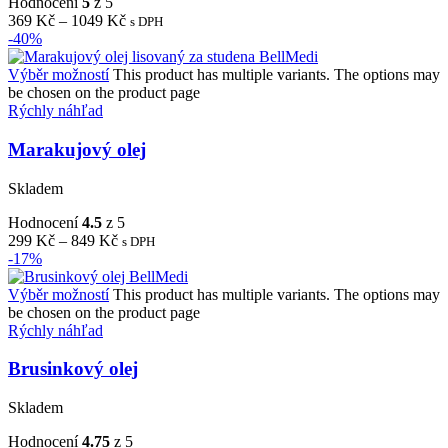
Hodnocení
5
z 5
369
Kč
–
1049
Kč
s DPH
-40%
Výběr možností
This product has multiple variants. The options may
be chosen on the product page
Rýchly náhľad
Marakujový olej
Skladem
Hodnocení
4.5
z 5
299
Kč
–
849
Kč
s DPH
-17%
Výběr možností
This product has multiple variants. The options may
be chosen on the product page
Rýchly náhľad
Brusinkový olej
Skladem
Hodnocení
4.75
z 5