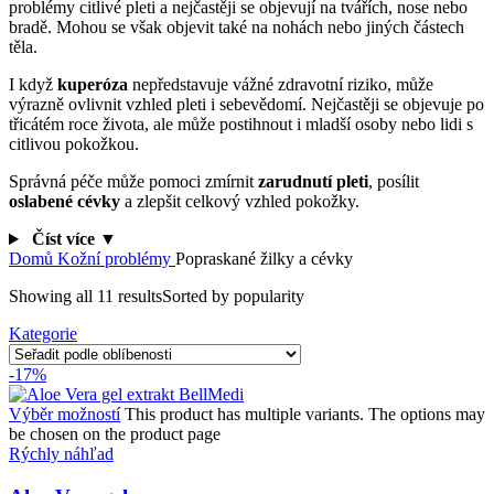
problémy citlivé pleti a nejčastěji se objevují na tvářích, nose nebo
bradě. Mohou se však objevit také na nohách nebo jiných částech
těla.
I když
kuperóza
nepředstavuje vážné zdravotní riziko, může
výrazně ovlivnit vzhled pleti i sebevědomí. Nejčastěji se objevuje po
třicátém roce života, ale může postihnout i mladší osoby nebo lidi s
citlivou pokožkou.
Správná péče může pomoci zmírnit
zarudnutí pleti
, posílit
oslabené cévky
a zlepšit celkový vzhled pokožky.
Číst více ▼
Domů
Kožní problémy
Popraskané žilky a cévky
Showing all 11 results
Sorted by popularity
Kategorie
-17%
Výběr možností
This product has multiple variants. The options may
be chosen on the product page
Rýchly náhľad