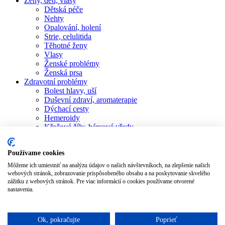
Ženy, děti, vlasy
Dětská péče
Nehty
Opalování, holení
Strie, celulitida
Těhotné ženy
Vlasy
Ženské problémy
Ženská prsa
Zdravotní problémy
Bolest hlavy, uší
Duševní zdraví, aromaterapie
Dýchací cesty
Hemeroidy
Křečové žíly, bércové vředy
Pocení
Posílení imunity
Používame cookies
Revma, bolesti kloubů
Ústní dutina
Môžeme ich umiestniť na analýzu údajov o našich návštevníkoch, na zlepšenie našich
Žaludeční nevolnost
webových stránok, zobrazovanie prispôsobeného obsahu a na poskytovanie skvelého
zážitku z webových stránok. Pre viac informácií o cookies používame otvorené
Obchod
Všechny produkty
nastavenia.
Blog
Recenze
Kontakt
Ok, pokračujte
Poprieť