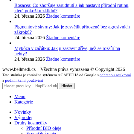
Rosacea: Co zhoršuje zarudnutí a jak nastavit přírodní rutinu,
která pokožku zklidní?
24. března 2026
Žiadne komentáre
Pigmentové skvrny: Jak je zesvětlit přirozeně bez agresivních
zákroků?
24. března 2026
Žiadne komentáre
Mykóza v začátku: Jak ji zastavit dříve, než se rozšíří na
nehty?
24. března 2026
Žiadne komentáre
www.bellmedi.cz – Všechna práva vyhrazena © Copyright 2026
Tato stránka je chráněna sytémem reCAPTCHA od Google s
ochranou soukromí
a
podmínkami používání
Hledat
Menu
Kategórie
Novinky
Výprodej
Druhy kosmetiky
Přírodní BIO oleje
Esenciální oleje