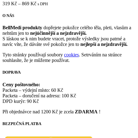
319
Kč
–
869
Kč
s DPH
O NÁS
BellMedi produkty
dopřejete pokožce celého těla, pleti, vlasům a
nehtům jen to
nejúčinnější a nejzdravější.
S láskou se k nim budete vracet, protože výsledky jsou patrné a
navíc víte, že dáváte své pokožce jen to
nejlepší a nejzdravější.
Tyto stránky používají soubory
cookies
. Setrváním na stránce
souhlasíte, že je můžeme používat.
DOPRAVA
Ceny poštovného:
Packeta – výdejní místo: 60 Kč
Packeta – doručení na adresu: 100 Kč
DPD kurýr: 90 Kč
Při objednávce nad 1200 Kč je zcela
ZDARMA
!
BEZPEČNÁ PLATBA