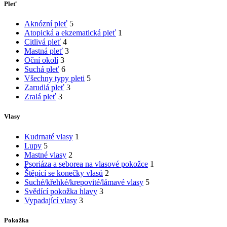
Pleť
Aknózní pleť
5
Atopická a ekzematická pleť
1
Citlivá pleť
4
Mastná pleť
3
Oční okolí
3
Suchá pleť
6
Všechny typy pleti
5
Zarudlá pleť
3
Zralá pleť
3
Vlasy
Kudrnaté vlasy
1
Lupy
5
Mastné vlasy
2
Psoriáza a seborea na vlasové pokožce
1
Štěpící se konečky vlasů
2
Suché/křehké/krepovité/lámavé vlasy
5
Svědící pokožka hlavy
3
Vypadající vlasy
3
Pokožka