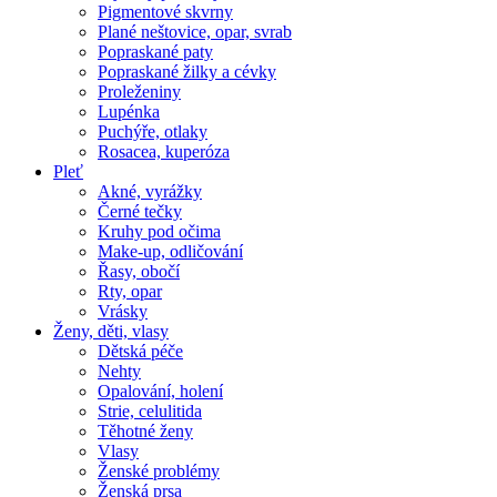
Pigmentové skvrny
Plané neštovice, opar, svrab
Popraskané paty
Popraskané žilky a cévky
Proleženiny
Lupénka
Puchýře, otlaky
Rosacea, kuperóza
Pleť
Akné, vyrážky
Černé tečky
Kruhy pod očima
Make-up, odličování
Řasy, obočí
Rty, opar
Vrásky
Ženy, děti, vlasy
Dětská péče
Nehty
Opalování, holení
Strie, celulitida
Těhotné ženy
Vlasy
Ženské problémy
Ženská prsa