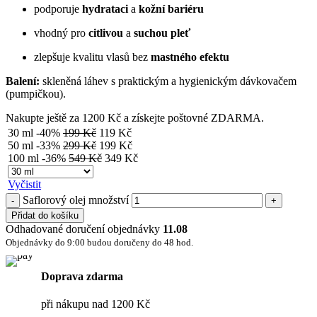
podporuje
hydrataci
a
kožní bariéru
vhodný pro
citlivou
a
suchou pleť
zlepšuje kvalitu vlasů bez
mastného efektu
Balení:
skleněná láhev s praktickým a hygienickým dávkovačem
(pumpičkou).
Nakupte ještě za
1200
Kč
a získejte poštovné ZDARMA.
30 ml
-40%
199
Kč
119
Kč
50 ml
-33%
299
Kč
199
Kč
100 ml
-36%
549
Kč
349
Kč
Vyčistit
Saflorový olej množství
Přidat do košíku
Odhadované doručení objednávky
11.08
Objednávky do 9:00 budou doručeny do 48 hod.
Doprava zdarma
při nákupu nad 1200 Kč