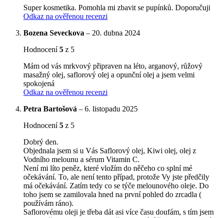
Super kosmetika. Pomohla mi zbavit se pupínků. Doporučuji
Odkaz na ověřenou recenzi
Bozena Seveckova
–
20. dubna 2024
Hodnocení
5
z 5
Mám od vás mrkvový připraven na léto, arganový, růžový
masažný olej, saflorový olej a opunční olej a jsem velmi
spokojená
Odkaz na ověřenou recenzi
Petra Bartošová
–
6. listopadu 2025
Hodnocení
5
z 5
Dobrý den.
Objednala jsem si u Vás Saflorový olej, Kiwi olej, olej z
Vodního melounu a sérum Vitamin C.
Není mi líto peněz, které vložím do něčeho co splní mé
očekávání. To, ale není tento případ, protože Vy jste předčily
má očekávání. Zatím tedy co se týče melounového oleje. Do
toho jsem se zamilovala hned na první pohled do zrcadla (
používám ráno).
Saflorovému oleji je třeba dát asi více času doufám, s tím jsem