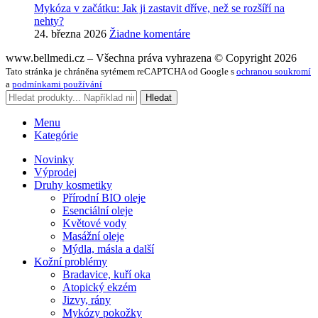
Mykóza v začátku: Jak ji zastavit dříve, než se rozšíří na
nehty?
24. března 2026
Žiadne komentáre
www.bellmedi.cz – Všechna práva vyhrazena © Copyright 2026
Tato stránka je chráněna sytémem reCAPTCHA od Google s
ochranou soukromí
a
podmínkami používání
Hledat
Menu
Kategórie
Novinky
Výprodej
Druhy kosmetiky
Přírodní BIO oleje
Esenciální oleje
Květové vody
Masážní oleje
Mýdla, másla a další
Kožní problémy
Bradavice, kuří oka
Atopický ekzém
Jizvy, rány
Mykózy pokožky