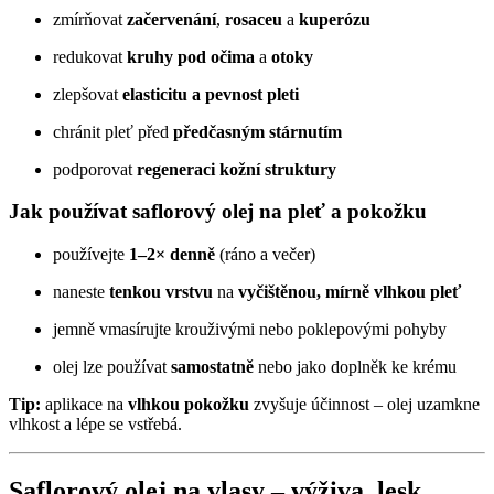
zmírňovat
začervenání
,
rosaceu
a
kuperózu
redukovat
kruhy pod očima
a
otoky
zlepšovat
elasticitu a pevnost pleti
chránit pleť před
předčasným stárnutím
podporovat
regeneraci kožní struktury
Jak používat saflorový olej na pleť a pokožku
používejte
1–2× denně
(ráno a večer)
naneste
tenkou vrstvu
na
vyčištěnou, mírně vlhkou pleť
jemně vmasírujte krouživými nebo poklepovými pohyby
olej lze používat
samostatně
nebo jako doplněk ke krému
Tip:
aplikace na
vlhkou pokožku
zvyšuje účinnost – olej uzamkne
vlhkost a lépe se vstřebá.
Saflorový olej na vlasy –
výživa
,
lesk
,