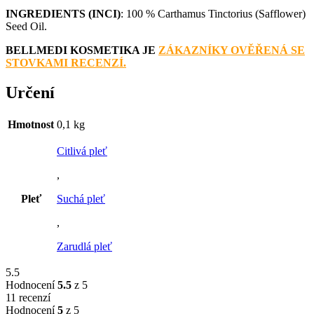
INGREDIENTS (INCI)
: 100 % Carthamus Tinctorius (
Safflower)
Seed Oil.
BELLMEDI KOSMETIKA JE
ZÁKAZNÍKY OVĚŘENÁ SE
STOVKAMI RECENZÍ.
Určení
Hmotnost
0,1 kg
Citlivá pleť
,
Pleť
Suchá pleť
,
Zarudlá pleť
5.5
Hodnocení
5.5
z 5
11 recenzí
Hodnocení
5
z 5