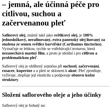
– jemná, ale účinná péče pro
citlivou
,
suchou
a
začervenanou pleť
Saflorový olej
, známý také jako
světlicový olej
, je
100%
jednosložkový, nerafinovaný, extra panenský olej lisovaný za
studena ze semen světlice barvířské (Carthamus tinctorius)
.
Vyznačuje se lehkou, rychle se vstřebávající texturou, která
nezanechává mastný film
, a proto je ideální i pro
citlivou a
problematickou pleť
.
Saflorový olej je oblíbený zejména při
suchosti
,
začervenání
,
rosacee
,
kuperóze
a u pleti se sklonem k
akné
. Pleť zjemňuje,
vyživuje, zlepšuje její elasticitu a podporuje
obnovu kožní
struktury
.
Složení saflorového oleje a jeho účinky
Saflorový olej je bohatý na: