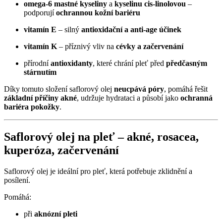
omega-6 mastné kyseliny
a
kyselinu cis-linolovou
–
podporují
ochrannou kožní bariéru
vitamín E
– silný
antioxidační a anti-age účinek
vitamín K
– příznivý vliv na
cévky a začervenání
přírodní
antioxidanty
, které chrání pleť před
předčasným
stárnutím
Díky tomuto složení saflorový olej
neucpává póry
, pomáhá řešit
základní příčiny akné
, udržuje hydrataci a působí jako
ochranná
bariéra pokožky
.
Saflorový olej na pleť –
akné
,
rosacea
,
kuperóza
,
začervenání
Saflorový olej je ideální pro pleť, která potřebuje zklidnění a
posílení.
Pomáhá:
při
aknózní pleti