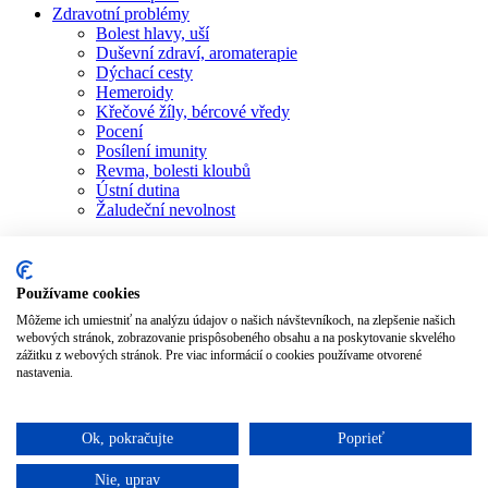
Zdravotní problémy
Bolest hlavy, uší
Duševní zdraví, aromaterapie
Dýchací cesty
Hemeroidy
Křečové žíly, bércové vředy
Pocení
Posílení imunity
Revma, bolesti kloubů
Ústní dutina
Žaludeční nevolnost
Obchod
Všechny produkty
Blog
Recenze
Používame cookies
Kontakt
Môžeme ich umiestniť na analýzu údajov o našich návštevníkoch, na zlepšenie našich
Přihlášení / Registrace
webových stránok, zobrazovanie prispôsobeného obsahu a na poskytovanie skvelého
zážitku z webových stránok. Pre viac informácií o cookies používame otvorené
Košík
nastavenia.
Zavřít
Ok, pokračujte
Poprieť
Saflorový olej
Nie, uprav
Hodnocení
5.5
z 5