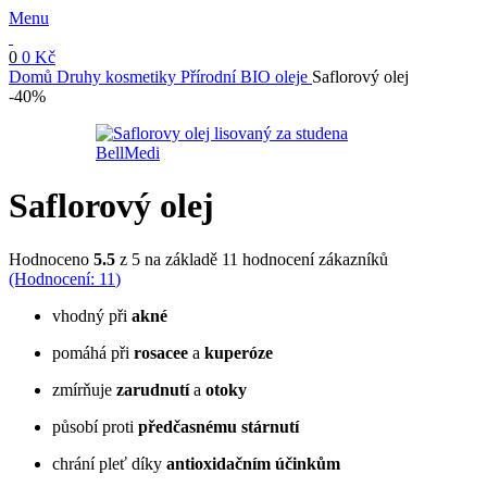
Menu
0
0
Kč
Domů
Druhy kosmetiky
Přírodní BIO oleje
Saflorový olej
-40%
Saflorový olej
Hodnoceno
5.5
z 5 na základě
11
hodnocení zákazníků
(Hodnocení:
11
)
vhodný při
akné
pomáhá při
rosacee
a
kuperóze
zmírňuje
zarudnutí
a
otoky
působí proti
předčasnému stárnutí
chrání pleť díky
antioxidačním účinkům