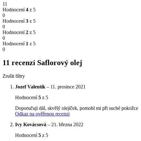
11
Hodnocení
4
z 5
0
Hodnocení
3
z 5
0
Hodnocení
2
z 5
0
Hodnocení
1
z 5
0
11 recenzí
Saflorový olej
Zrušit filtry
Jozef Valentík
–
11. prosince 2021
Hodnocení
5
z 5
Doporučuji dál, skvělý olejíček, pomohl mi při suché pokožce
Odkaz na ověřenou recenzi
Ivy Kovácsová
–
21. března 2022
Hodnocení
5
z 5