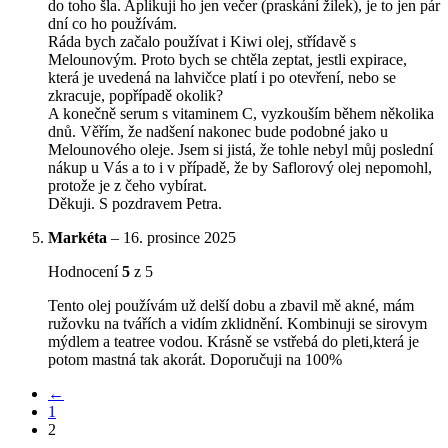
do toho šla. Aplikuji ho jen večer (praskání žilek), je to jen pár
dní co ho používám.
Ráda bych začalo používat i Kiwi olej, střídavě s
Melounovým. Proto bych se chtěla zeptat, jestli expirace,
která je uvedená na lahvičce platí i po otevření, nebo se
zkracuje, popřípadě okolik?
A konečně serum s vitaminem C, vyzkouším během několika
dnů. Věřím, že nadšení nakonec bude podobné jako u
Melounového oleje. Jsem si jistá, že tohle nebyl můj poslední
nákup u Vás a to i v případě, že by Saflorový olej nepomohl,
protože je z čeho vybírat.
Děkuji. S pozdravem Petra.
Markéta
–
16. prosince 2025
Hodnocení
5
z 5
Tento olej používám už delší dobu a zbavil mě akné, mám
ružovku na tvářích a vidím zklidnění. Kombinuji se sirovym
mýdlem a teatree vodou. Krásně se vstřebá do pleti,která je
potom mastná tak akorát. Doporučuji na 100%
←
1
2