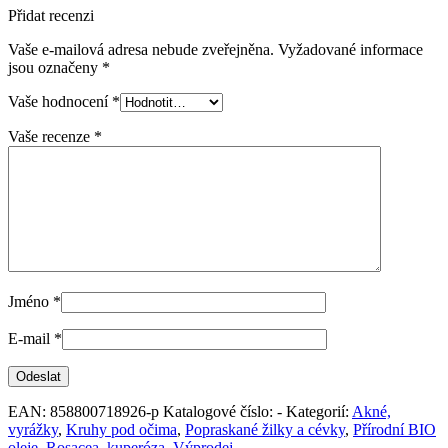
Přidat recenzi
Vaše e-mailová adresa nebude zveřejněna.
Vyžadované informace
jsou označeny
*
Vaše hodnocení
*
Vaše recenze
*
Jméno
*
E-mail
*
EAN:
858800718926-p
Katalogové číslo:
-
Kategorií:
Akné,
vyrážky
,
Kruhy pod očima
,
Popraskané žilky a cévky
,
Přírodní BIO
oleje
,
Rosacea, kuperóza
,
Výprodej