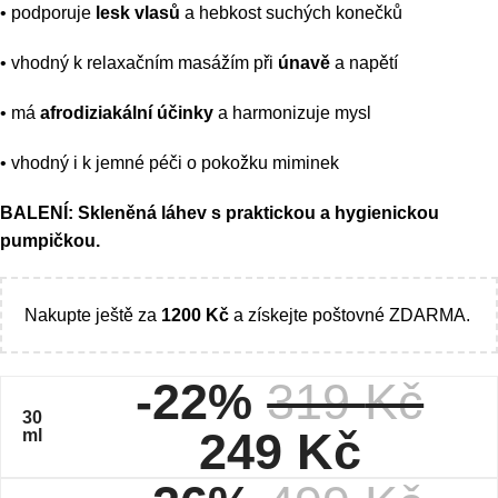
• podporuje
lesk vlasů
a hebkost suchých konečků
• vhodný k relaxačním masážím při
únavě
a napětí
• má
afrodiziakální účinky
a harmonizuje mysl
• vhodný i k jemné péči o pokožku miminek
BALENÍ: Skleněná láhev s praktickou a hygienickou
pumpičkou.
Nakupte ještě za
1200
Kč
a získejte poštovné ZDARMA.
-22%
319
Kč
30
249
Kč
ml