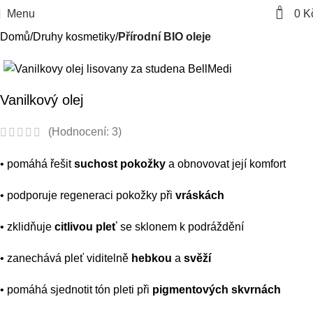
0
Menu
0
K
Domů
Druhy kosmetiky
Přírodní BIO oleje
-26%
Vanilkový olej
(Hodnocení:
3
)
• pomáhá řešit
suchost pokožky
a obnovovat její komfort
• podporuje regeneraci pokožky při
vráskách
• zklidňuje
citlivou pleť
se sklonem k podráždění
• zanechává pleť viditelně
hebkou
a
svěží
• pomáhá sjednotit tón pleti při
pigmentových skvrnách