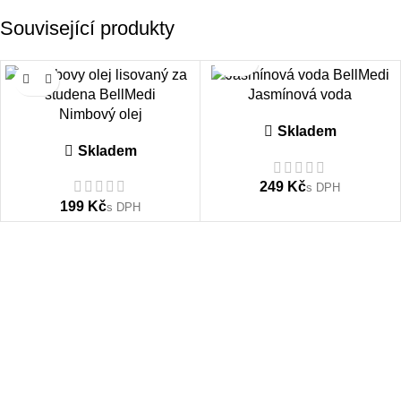
Související produkty
-50%
-26%
Jasmínová voda
Nimbový olej
Skladem
Skladem
Kč
Kč
O NÁS
BellMedi produkty
dopřejete pokožce celého těla, pleti,
vlasům a nehtům jen to
nejúčinnější a nejzdravější.
S láskou se k nim budete vracet, protože výsledky jsou patrné a
navíc víte, že dáváte své pokožce jen to
nejlepší a
nejzdravější.
Tyto stránky používají soubory
cookies
. Setrváním na stránce