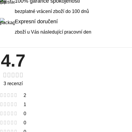
100% garance spokojenosti
bezplatné vrácení zboží do 100 dnů
Expresní doručení
zboží u Vás následující pracovní den
4.7
3 recenzí
2
1
0
0
0