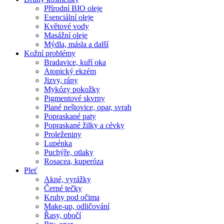
Přírodní BIO oleje
Esenciální oleje
Květové vody
Masážní oleje
Mýdla, másla a další
Kožní problémy
Bradavice, kuří oka
Atopický ekzém
Jizvy, rány
Mykózy pokožky
Pigmentové skvrny
Plané neštovice, opar, svrab
Popraskané paty
Popraskané žilky a cévky
Proleženiny
Lupénka
Puchýře, otlaky
Rosacea, kuperóza
Pleť
Akné, vyrážky
Černé tečky
Kruhy pod očima
Make-up, odličování
Řasy, obočí