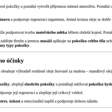
vení pokožky a pomáhá vytvořit příjemnou intimní atmosféru. Pomáhá 
únavu
a podporuje regeneraci organismu. Jemná textura oleje se dobře 
že podporovat tvorbu
mateřského mléka
během období kojení. Pom
, zahřejte třením a jemnou
masáží
aplikujte na
pokožku celého těla
nebo
hny typy pokožky
.
eho účinky
sahuje výhradně rostlinné oleje lisované za studena – mandlový olej, s
kožky
, zlepšují
elasticitu pokožky
a pomáhají udržovat
pokožku hyd
oruje její regeneraci a zlepšuje její celkový vzhled.
stres
,
úzkost
a emocionální napětí a podporuje dobrou náladu.