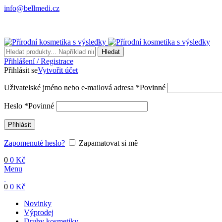
info@bellmedi.cz
Hledat
Přihlášení / Registrace
Přihlásit se
Vytvořit účet
Uživatelské jméno nebo e-mailová adresa
*
Povinné
Heslo
*
Povinné
Přihlásit
Zapomenuté heslo?
Zapamatovat si mě
0
0
Kč
Menu
0
0
Kč
Novinky
Výprodej
Druhy kosmetiky