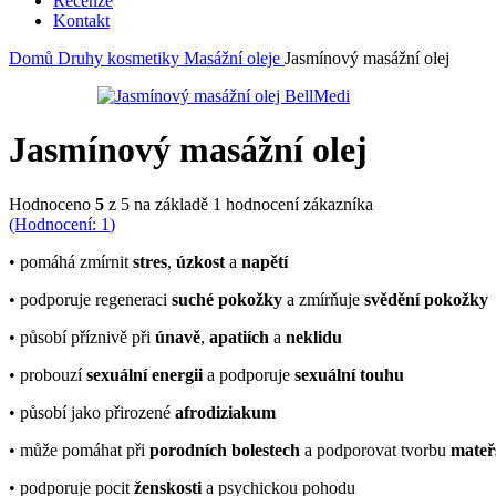
Recenze
Kontakt
Domů
Druhy kosmetiky
Masážní oleje
Jasmínový masážní olej
Jasmínový masážní olej
Hodnoceno
5
z 5 na základě
1
hodnocení zákazníka
(Hodnocení:
1
)
• pomáhá zmírnit
stres
,
úzkost
a
napětí
• podporuje regeneraci
suché pokožky
a zmírňuje
svědění pokožky
• působí příznivě při
únavě
,
apatiích
a
neklidu
• probouzí
sexuální energii
a podporuje
sexuální touhu
• působí jako přirozené
afrodiziakum
• může pomáhat při
porodních bolestech
a podporovat tvorbu
mateř
• podporuje pocit
ženskosti
a psychickou pohodu