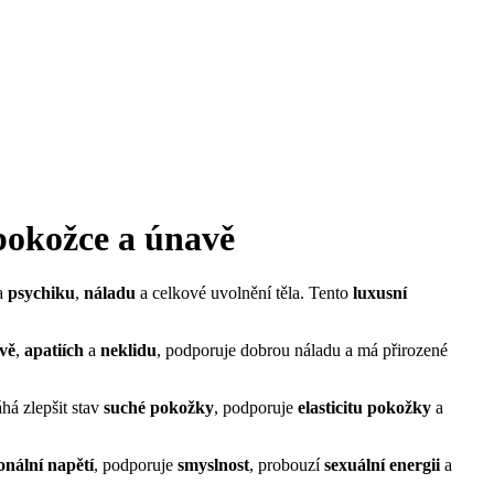
 pokožce a únavě
na
psychiku
,
náladu
a celkové uvolnění těla. Tento
luxusní
vě
,
apatiích
a
neklidu
, podporuje dobrou náladu a má přirozené
há zlepšit stav
suché pokožky
, podporuje
elasticitu pokožky
a
onální napětí
, podporuje
smyslnost
, probouzí
sexuální energii
a