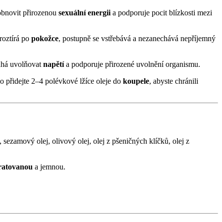
obnovit přirozenou
sexuální energii
a podporuje pocit blízkosti mezi
roztírá po
pokožce
, postupně se vstřebává a nezanechává nepříjemný
áhá uvolňovat
napětí
a podporuje přirozené uvolnění organismu.
 přidejte 2–4 polévkové lžíce oleje do
koupele
, abyste chránili
ezamový olej, olivový olej, olej z pšeničných klíčků, olej z
ratovanou
a jemnou.