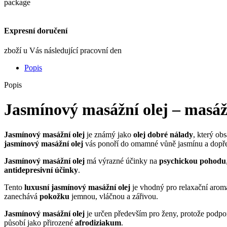
Expresní doručení
zboží u Vás následující pracovní den
Popis
Popis
Jasmínový masážní olej – masáž
Jasmínový masážní olej
je známý jako
olej dobré nálady
, který ob
jasmínový masážní olej
vás ponoří do omamné vůně jasmínu a dopře
Jasmínový masážní olej
má výrazné účinky na
psychickou pohodu
antidepresivní účinky
.
Tento
luxusní jasmínový masážní olej
je vhodný pro relaxační aro
zanechává
pokožku
jemnou, vláčnou a zářivou.
Jasmínový masážní olej
je určen především pro ženy, protože podpo
působí jako přirozené
afrodiziakum
.