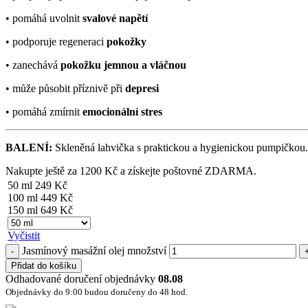
• pomáhá uvolnit
svalové napětí
• podporuje regeneraci
pokožky
• zanechává
pokožku jemnou a vláčnou
• může působit příznivě při
depresi
• pomáhá zmírnit
emocionální stres
BALENÍ:
Skleněná lahvička s praktickou a hygienickou pumpičkou.
Nakupte ještě za
1200
Kč
a získejte poštovné ZDARMA.
50 ml
249
Kč
100 ml
449
Kč
150 ml
649
Kč
Vyčistit
Jasmínový masážní olej množství
Přidat do košíku
Odhadované doručení objednávky
08.08
Objednávky do 9:00 budou doručeny do 48 hod.