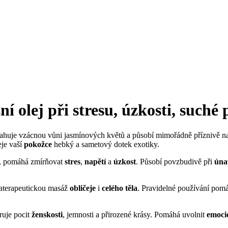
ní olej při
stresu, úzkosti, suché
sahuje vzácnou vůni jasmínových květů a působí mimořádně příznivě 
je vaší
pokožce
hebký a sametový dotek exotiky.
, pomáhá zmírňovat
stres
,
napětí
a
úzkost
. Působí povzbudivě při
úna
materapeutickou masáž
obličeje
i
celého těla
. Pravidelné používání pomá
ruje pocit
ženskosti
, jemnosti a přirozené krásy. Pomáhá uvolnit
emoci