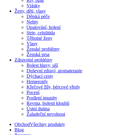
Rty, opar
Vrásky
Ženy, děti, vlasy
Dětská péče
Nehty
Opalování, holení
Strie, celulitida
Těhotné ženy
Vlasy
Ženské problémy
Ženská prsa
Zdravotní problémy
Bolest hlavy, uší
Duševní zdraví, aromaterapie
Dýchací cesty
Hemeroidy
Křečové žíly, bércové vředy
Pocení
Posílení imunity
Revma, bolesti kloubů
Ústní dutina
Žaludeční nevolnost
Obchod
Všechny produkty
Blog