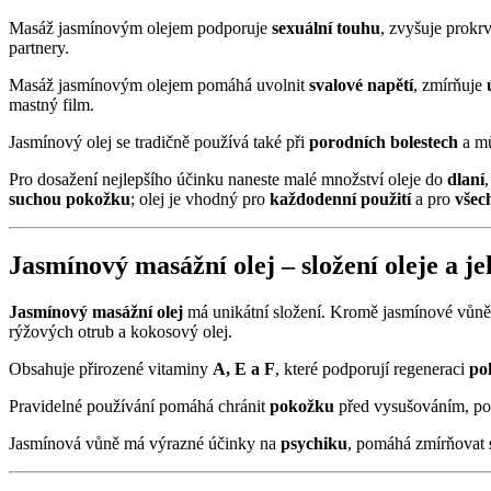
Masáž jasmínovým olejem podporuje
sexuální touhu
, zvyšuje prokr
partnery.
Masáž jasmínovým olejem pomáhá uvolnit
svalové napětí
, zmírňuje
mastný film.
Jasmínový olej se tradičně používá také při
porodních bolestech
a mů
Pro dosažení nejlepšího účinku naneste malé množství oleje do
dlaní
suchou pokožku
; olej je vhodný pro
každodenní použití
a pro
všec
Jasmínový masážní olej – složení oleje a j
Jasmínový masážní olej
má unikátní složení. Kromě jasmínové vůně ob
rýžových otrub a kokosový olej.
Obsahuje přirozené vitaminy
A, E a F
, které podporují regeneraci
po
Pravidelné používání pomáhá chránit
pokožku
před vysušováním, podp
Jasmínová vůně má výrazné účinky na
psychiku
, pomáhá zmírňovat