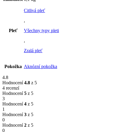
Citlivá pleť
,
Pleť
Všechny typy pleti
,
Zralá pleť
Pokožka
Aknózní pokožka
4.8
Hodnocení
4.8
z 5
4 recenzí
Hodnocení
5
z 5
3
Hodnocení
4
z 5
1
Hodnocení
3
z 5
0
Hodnocení
2
z 5
0