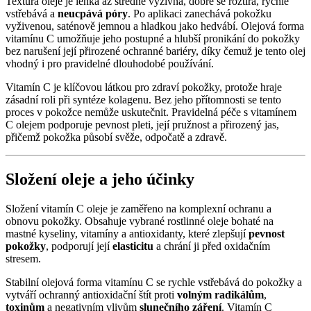
Textura oleje je lehká až středně výživná, dobře se roztírá, rychle
vstřebává a
neucpává póry
. Po aplikaci zanechává pokožku
vyživenou, saténově jemnou a hladkou jako hedvábí. Olejová forma
vitamínu C umožňuje jeho postupné a hlubší pronikání do pokožky
bez narušení její přirozené ochranné bariéry, díky čemuž je tento olej
vhodný i pro pravidelné dlouhodobé používání.
Vitamín C je klíčovou látkou pro zdraví pokožky, protože hraje
zásadní roli při syntéze kolagenu. Bez jeho přítomnosti se tento
proces v pokožce nemůže uskutečnit. Pravidelná péče s vitamínem
C olejem podporuje pevnost pleti, její pružnost a přirozený jas,
přičemž pokožka působí svěže, odpočatě a zdravě.
Složení oleje a jeho účinky
Složení vitamín C oleje je zaměřeno na komplexní ochranu a
obnovu pokožky. Obsahuje vybrané rostlinné oleje bohaté na
mastné kyseliny, vitamíny a antioxidanty, které zlepšují
pevnost
pokožky
, podporují její
elasticitu
a chrání ji před oxidačním
stresem.
Stabilní olejová forma vitamínu C se rychle vstřebává do pokožky a
vytváří ochranný antioxidační štít proti
volným radikálům
,
toxinům
a negativním vlivům
slunečního záření
. Vitamín C