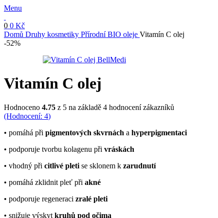
Menu
0
0
Kč
Domů
Druhy kosmetiky
Přírodní BIO oleje
Vitamín C olej
-52%
Vitamín C olej
Hodnoceno
4.75
z 5 na základě
4
hodnocení zákazníků
(Hodnocení:
4
)
• pomáhá při
pigmentových skvrnách
a
hyperpigmentaci
• podporuje tvorbu kolagenu při
vráskách
• vhodný při
citlivé pleti
se sklonem k
zarudnutí
• pomáhá zklidnit pleť při
akné
• podporuje regeneraci
zralé pleti
• snižuje výskyt
kruhů pod očima