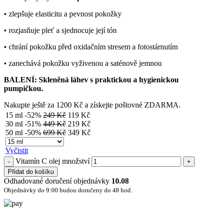
• zlepšuje elasticitu a pevnost pokožky
• rozjasňuje pleť a sjednocuje její tón
• chrání pokožku před oxidačním stresem a fotostárnutím
• zanechává pokožku vyživenou a saténově jemnou
BALENÍ: Skleněná láhev s praktickou a hygienickou
pumpičkou.
Nakupte ještě za
1200
Kč
a získejte poštovné ZDARMA.
15 ml
-52%
249
Kč
119
Kč
30 ml
-51%
449
Kč
219
Kč
50 ml
-50%
699
Kč
349
Kč
Vyčistit
Vitamín C olej množství
Přidat do košíku
Odhadované doručení objednávky
10.08
Objednávky do 9:00 budou doručeny do 48 hod.