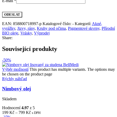
E-mail
*
EAN:
858800718997-p
Katalogové číslo:
-
Kategorií:
Akné,
vyrážky
,
Jizvy, rány
,
Kruhy pod očima
,
Pigmentové skvrny
,
Přírodní
BIO oleje
,
Vrásky
,
Výprodej
Share:
Související produkty
-50%
Výběr možností
This product has multiple variants. The options may
be chosen on the product page
Rýchly náhľad
Nimbový olej
Skladem
Hodnocení
4.97
z 5
199
Kč
–
799
Kč
s DPH