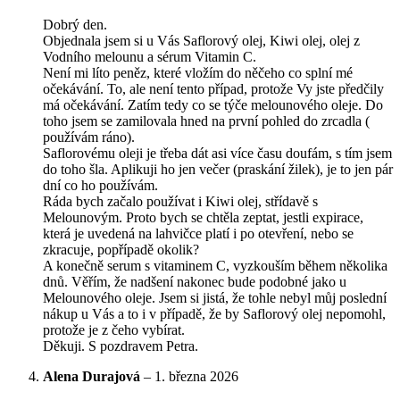
Dobrý den.
Objednala jsem si u Vás Saflorový olej, Kiwi olej, olej z
Vodního melounu a sérum Vitamin C.
Není mi líto peněz, které vložím do něčeho co splní mé
očekávání. To, ale není tento případ, protože Vy jste předčily
má očekávání. Zatím tedy co se týče melounového oleje. Do
toho jsem se zamilovala hned na první pohled do zrcadla (
používám ráno).
Saflorovému oleji je třeba dát asi více času doufám, s tím jsem
do toho šla. Aplikuji ho jen večer (praskání žilek), je to jen pár
dní co ho používám.
Ráda bych začalo používat i Kiwi olej, střídavě s
Melounovým. Proto bych se chtěla zeptat, jestli expirace,
která je uvedená na lahvičce platí i po otevření, nebo se
zkracuje, popřípadě okolik?
A konečně serum s vitaminem C, vyzkouším během několika
dnů. Věřím, že nadšení nakonec bude podobné jako u
Melounového oleje. Jsem si jistá, že tohle nebyl můj poslední
nákup u Vás a to i v případě, že by Saflorový olej nepomohl,
protože je z čeho vybírat.
Děkuji. S pozdravem Petra.
Alena Durajová
–
1. března 2026