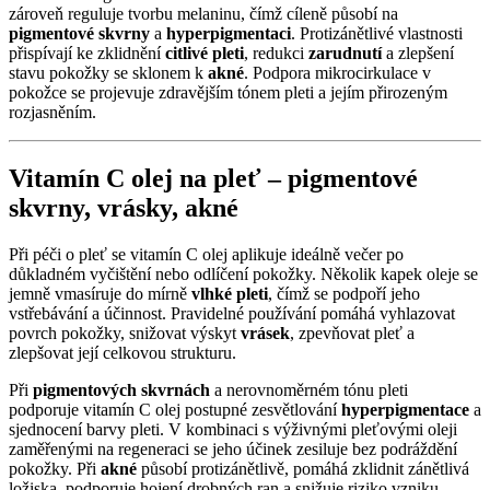
zároveň reguluje tvorbu melaninu, čímž cíleně působí na
pigmentové skvrny
a
hyperpigmentaci
. Protizánětlivé vlastnosti
přispívají ke zklidnění
citlivé pleti
, redukci
zarudnutí
a zlepšení
stavu pokožky se sklonem k
akné
. Podpora mikrocirkulace v
pokožce se projevuje zdravějším tónem pleti a jejím přirozeným
rozjasněním.
Vitamín C olej na pleť –
pigmentové
skvrny
,
vrásky
,
akné
Při péči o pleť se vitamín C olej aplikuje ideálně večer po
důkladném vyčištění nebo odlíčení pokožky. Několik kapek oleje se
jemně vmasíruje do mírně
vlhké pleti
, čímž se podpoří jeho
vstřebávání a účinnost. Pravidelné používání pomáhá vyhlazovat
povrch pokožky, snižovat výskyt
vrásek
, zpevňovat pleť a
zlepšovat její celkovou strukturu.
Při
pigmentových skvrnách
a nerovnoměrném tónu pleti
podporuje vitamín C olej postupné zesvětlování
hyperpigmentace
a
sjednocení barvy pleti. V kombinaci s výživnými pleťovými oleji
zaměřenými na regeneraci se jeho účinek zesiluje bez podráždění
pokožky. Při
akné
působí protizánětlivě, pomáhá zklidnit zánětlivá
ložiska, podporuje hojení drobných ran a snižuje riziko vzniku