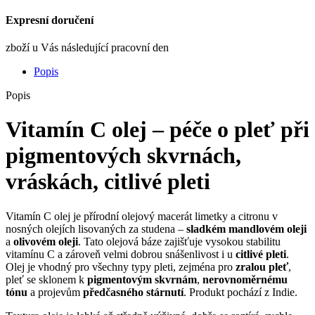
Expresní doručení
zboží u Vás následující pracovní den
Popis
Popis
Vitamín C olej – péče o pleť při
pigmentových skvrnách
,
vráskách
,
citlivé pleti
Vitamín C olej je přírodní olejový macerát limetky a citronu v
nosných olejích lisovaných za studena –
sladkém mandlovém oleji
a
olivovém oleji
. Tato olejová báze zajišťuje vysokou stabilitu
vitamínu C a zároveň velmi dobrou snášenlivost i u
citlivé pleti
.
Olej je vhodný pro všechny typy pleti, zejména pro
zralou pleť
,
pleť se sklonem k
pigmentovým skvrnám
,
nerovnoměrnému
tónu
a projevům
předčasného stárnutí
. Produkt pochází z Indie.