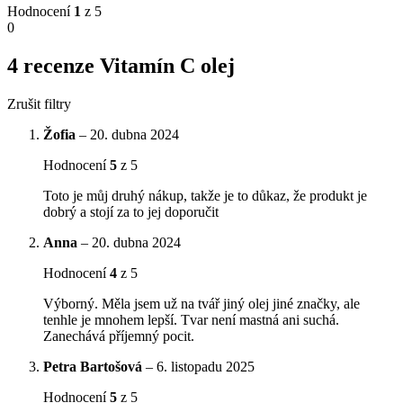
Hodnocení
1
z 5
0
4 recenze
Vitamín C olej
Zrušit filtry
Žofia
–
20. dubna 2024
Hodnocení
5
z 5
Toto je můj druhý nákup, takže je to důkaz, že produkt je
dobrý a stojí za to jej doporučit
Anna
–
20. dubna 2024
Hodnocení
4
z 5
Výborný. Měla jsem už na tvář jiný olej jiné značky, ale
tenhle je mnohem lepší. Tvar není mastná ani suchá.
Zanechává příjemný pocit.
Petra Bartošová
–
6. listopadu 2025
Hodnocení
5
z 5