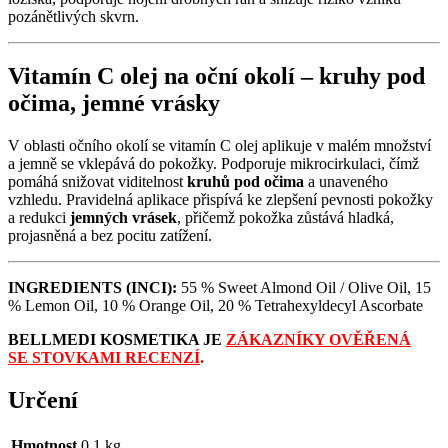
pozánětlivých skvrn.
Vitamín C olej na oční okolí –
kruhy pod
očima
,
jemné vrásky
V oblasti očního okolí se vitamín C olej aplikuje v malém množství
a jemně se vklepává do pokožky. Podporuje mikrocirkulaci, čímž
pomáhá snižovat viditelnost
kruhů pod očima
a unaveného
vzhledu. Pravidelná aplikace přispívá ke zlepšení pevnosti pokožky
a redukci
jemných vrásek
, přičemž pokožka zůstává hladká,
projasněná a bez pocitu zatížení.
INGREDIENTS (INCI):
55 % Sweet Almond Oil / Olive Oil, 15
% Lemon Oil, 10 % Orange Oil, 20 % Tetrahexyldecyl Ascorbate
BELLMEDI KOSMETIKA JE
ZÁKAZNÍKY OVĚŘENÁ
SE
STOVKAMI RECENZÍ
.
Určení
Hmotnost
0,1 kg