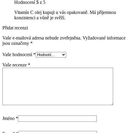
Hodnocení
5
z 5
Vitamín C olej kupuji u vás opakovaně. Má příjemnou
konzistenci a vůně je svěží.
Přidat recenzi
Vaše e-mailová adresa nebude zveřejněna.
Vyžadované informace
jsou označeny
*
Vaše hodnocení
*
Vaše recenze
*
Jméno
*