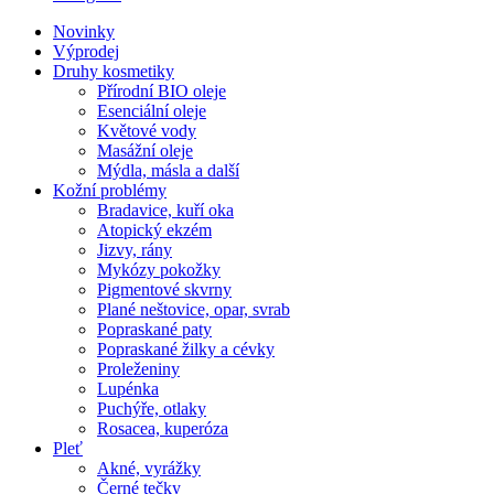
Novinky
Výprodej
Druhy kosmetiky
Přírodní BIO oleje
Esenciální oleje
Květové vody
Masážní oleje
Mýdla, másla a další
Kožní problémy
Bradavice, kuří oka
Atopický ekzém
Jizvy, rány
Mykózy pokožky
Pigmentové skvrny
Plané neštovice, opar, svrab
Popraskané paty
Popraskané žilky a cévky
Proleženiny
Lupénka
Puchýře, otlaky
Rosacea, kuperóza
Pleť
Akné, vyrážky
Černé tečky