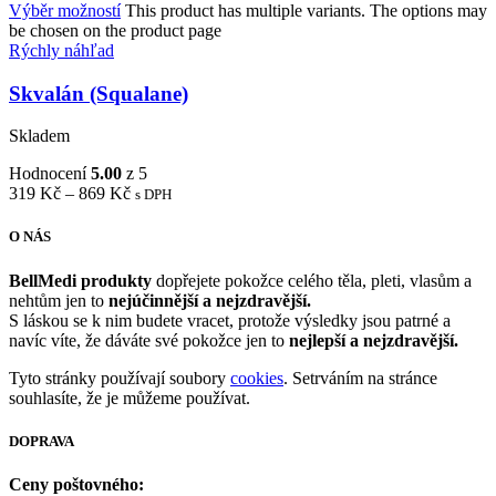
Výběr možností
This product has multiple variants. The options may
be chosen on the product page
Rýchly náhľad
Skvalán (Squalane)
Skladem
Hodnocení
5.00
z 5
319
Kč
–
869
Kč
s DPH
O NÁS
BellMedi produkty
dopřejete pokožce celého těla, pleti, vlasům a
nehtům jen to
nejúčinnější a nejzdravější.
S láskou se k nim budete vracet, protože výsledky jsou patrné a
navíc víte, že dáváte své pokožce jen to
nejlepší a nejzdravější.
Tyto stránky používají soubory
cookies
. Setrváním na stránce
souhlasíte, že je můžeme používat.
DOPRAVA
Ceny poštovného: