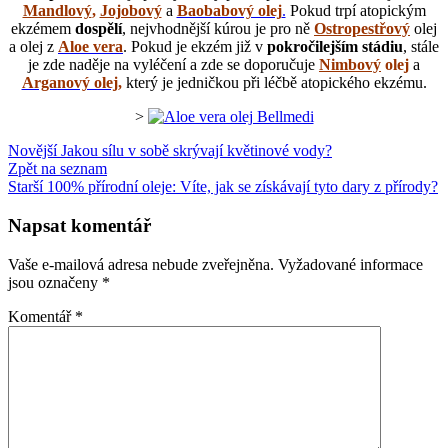
Mandlový
,
Jojobový
a
Baobabový olej
.
Pokud trpí atopickým
ekzémem
dospělí
, nejvhodnější kúrou je pro ně
Ostropestřový
olej
a olej z
Aloe vera
. Pokud je ekzém již v
pokročilejším stádiu
, stále
je zde naděje na vyléčení a zde se doporučuje
Nimbový
olej
a
Arganový olej,
který je jedničkou při léčbě atopického ekzému.
>
Novější
Jakou sílu v sobě skrývají květinové vody?
Zpět na seznam
Starší
100% přírodní oleje: Víte, jak se získávají tyto dary z přírody?
Napsat komentář
Vaše e-mailová adresa nebude zveřejněna.
Vyžadované informace
jsou označeny
*
Komentář
*