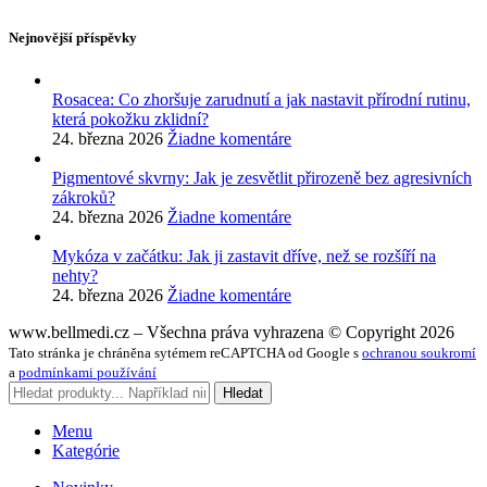
Nejnovější příspěvky
Rosacea: Co zhoršuje zarudnutí a jak nastavit přírodní rutinu,
která pokožku zklidní?
24. března 2026
Žiadne komentáre
Pigmentové skvrny: Jak je zesvětlit přirozeně bez agresivních
zákroků?
24. března 2026
Žiadne komentáre
Mykóza v začátku: Jak ji zastavit dříve, než se rozšíří na
nehty?
24. března 2026
Žiadne komentáre
www.bellmedi.cz – Všechna práva vyhrazena © Copyright 2026
Tato stránka je chráněna sytémem reCAPTCHA od Google s
ochranou soukromí
a
podmínkami používání
Hledat
Menu
Kategórie