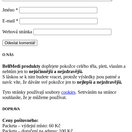
Jméno
*
E-mail
*
Webová stránka
O NÁS
BellMedi produkty
dopřejete pokožce celého těla, pleti, vlasům a
nehtům jen to
nejúčinnější a nejzdravější.
S láskou se k nim budete vracet, protože výsledky jsou patrné a
navíc víte, že dáváte své pokožce jen to
nejlepší a nejzdravější.
Tyto stránky používají soubory
cookies
. Setrváním na stránce
souhlasíte, že je můžeme používat.
DOPRAVA
Ceny poštovného:
Packeta – výdejní místo: 60 Kč
Packeta – doručení na adresu: 100 Kč