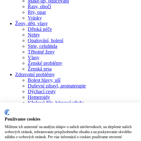
Make-up, odličování
Řasy, obočí
Rty, opar
Vrásky
Ženy, děti, vlasy
Dětská péče
Nehty
Opalování, holení
Strie, celulitida
Těhotné ženy
Vlasy
Ženské problémy
Ženská prsa
Zdravotní problémy
Bolest hlavy, uší
Duševní zdraví, aromaterapie
Dýchací cesty
Hemeroidy
Křečové žíly, bércové vředy
Pocení
Posílení imunity
Používame cookies
Revma, bolesti kloubů
Ústní dutina
Môžeme ich umiestniť na analýzu údajov o našich návštevníkoch, na zlepšenie našich
Žaludeční nevolnost
webových stránok, zobrazovanie prispôsobeného obsahu a na poskytovanie skvelého
zážitku z webových stránok. Pre viac informácií o cookies používame otvorené