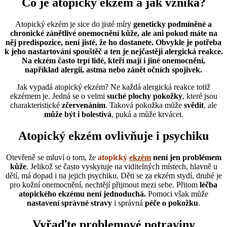
Co je atopický ekzém a jak vzniká?
Atopický ekzém je sice do jisté míry
geneticky podmíněné a
chronické zánětlivé onemocnění kůže, ale ani pokud máte na
něj predispozice, není jisté, že ho dostanete. Obvykle je potřeba
k jeho nastartování spouštěč
a ten je nejčastěji alergická reakce.
Na
ekzém často trpí lidé, kteří mají i jiné onemocnění,
například alergii, astma nebo zánět očních spojivek.
Jak vypadá atopický ekzém? Ne každá alergická reakce totiž
ekzémem je. Jedná se o velmi
suché plochy pokožky
, které jsou
charakteristické
zčervenáním
. Taková pokožka může
svědit
, ale
může být i bolestivá
, puká a může krvácet.
Atopický ekzém ovlivňuje i psychiku
Otevřeně se mluví o tom, že
atopický
ekzém
není jen problémem
kůže
. Jelikož se často vyskytuje na viditelných místech, hlavně u
dětí, má dopad i na jejich psychiku. Děti se za ekzém stydí, druhé je
pro kožní onemocnění, nechtějí přijmout mezi sebe. Přitom
léčba
atopického ekzému není jednoduchá.
Pomoci však může
nastavení správné stravy
i správná
péče o pokožku
.
Vyřaďte problemové potraviny