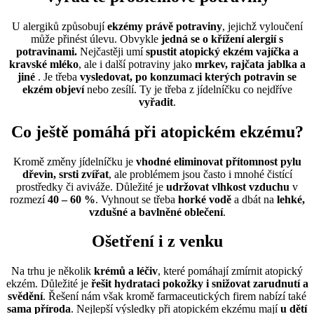
U alergiků způsobují
ekzémy právě potraviny
, jejichž vyloučení
může přinést úlevu. Obvykle
jedná se o křížení alergií s
potravinami.
Nejčastěji umí
spustit atopický ekzém vajíčka a
kravské mléko
, ale i další potraviny jako
mrkev, rajčata jablka a
jiné
. Je třeba
vysledovat, po konzumaci kterých potravin se
ekzém objeví
nebo zesílí. Ty je třeba z jídelníčku co nejdříve
vyřadit
.
Co ještě pomáhá při atopickém ekzému?
Kromě změny jídelníčku je
vhodné eliminovat přítomnost pylu
dřevin, srsti zvířat
, ale problémem jsou často i mnohé čistící
prostředky či aviváže. Důležité je
udržovat vlhkost vzduchu
v
rozmezí
40 – 60 %
. Vyhnout se třeba
horké vodě
a dbát na
lehké,
vzdušné a bavlněné oblečení
.
Ošetření i z venku
Na trhu je několik
krémů a léčiv
, které pomáhají zmírnit atopický
ekzém. Důležité je
řešit hydrataci pokožky i snižovat zarudnutí a
svědění
. Řešení nám však kromě farmaceutických firem nabízí také
sama příroda
. Nejlepší výsledky při atopickém ekzému mají
u dětí