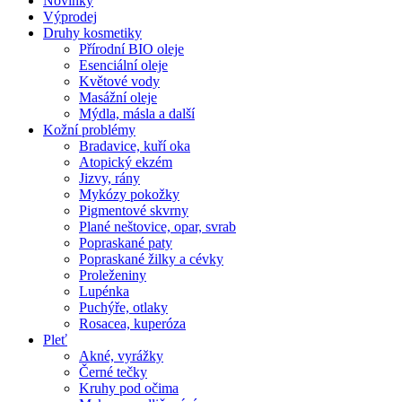
Novinky
Výprodej
Druhy kosmetiky
Přírodní BIO oleje
Esenciální oleje
Květové vody
Masážní oleje
Mýdla, másla a další
Kožní problémy
Bradavice, kuří oka
Atopický ekzém
Jizvy, rány
Mykózy pokožky
Pigmentové skvrny
Plané neštovice, opar, svrab
Popraskané paty
Popraskané žilky a cévky
Proleženiny
Lupénka
Puchýře, otlaky
Rosacea, kuperóza
Pleť
Akné, vyrážky
Černé tečky
Kruhy pod očima