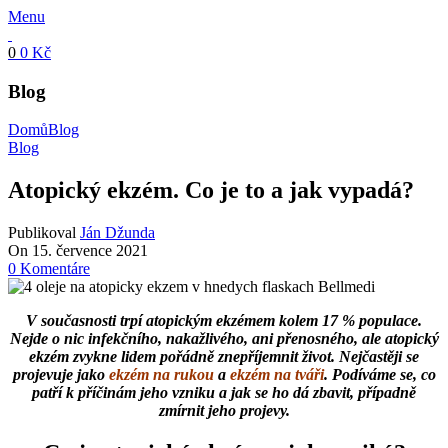
Menu
0
0
Kč
Blog
Domů
Blog
Blog
Atopický ekzém. Co je to a jak vypadá?
Publikoval
Ján Džunda
On 15. července 2021
0
Komentáre
V současnosti trpí atopickým ekzémem kolem 17 % populace.
Nejde o nic infekčního, nakažlivého, ani přenosného, ale atopický
ekzém zvykne lidem pořádně znepříjemnit život. Nejčastěji se
projevuje jako
ekzém na rukou
a
ekzém na tváři
. Podíváme se, co
patří k příčinám jeho vzniku a jak se ho dá zbavit, případně
zmírnit jeho projevy.